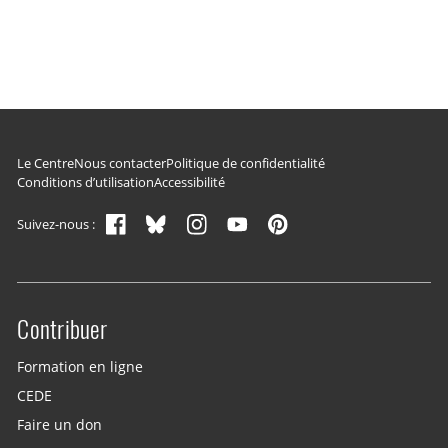
Navigation du pied de page
Le Centre
Nous contacter
Politique de confidentialité
Conditions d’utilisation
Accessibilité
Suivez-nous :
Contribuer
Site menu
Formation en ligne
CEDE
Faire un don