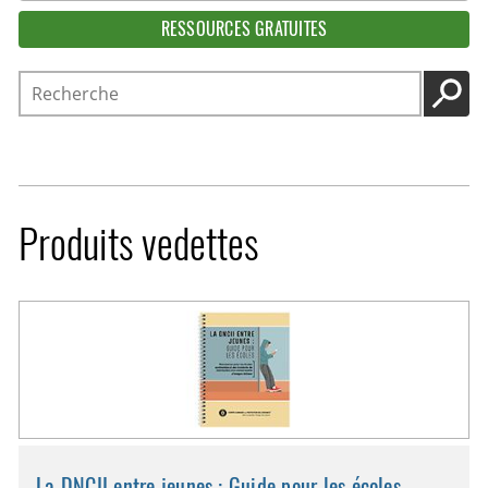
RESSOURCES GRATUITES
Recherche
LANC
Produits vedettes
La DNCII entre jeunes : Guide pour les écoles