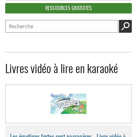
RESSOURCES GRATUITES
Recherche
LANC
Livres vidéo à lire en karaoké
Les émotions fortes sont passagères - Livre vidéo à