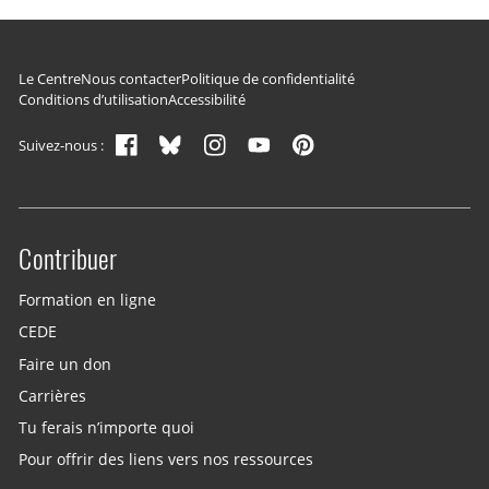
Navigation du pied de page
Le Centre
Nous contacter
Politique de confidentialité
Conditions d’utilisation
Accessibilité
Suivez-nous :
Contribuer
Site menu
Formation en ligne
CEDE
Faire un don
Carrières
Tu ferais n’importe quoi
Pour offrir des liens vers nos ressources