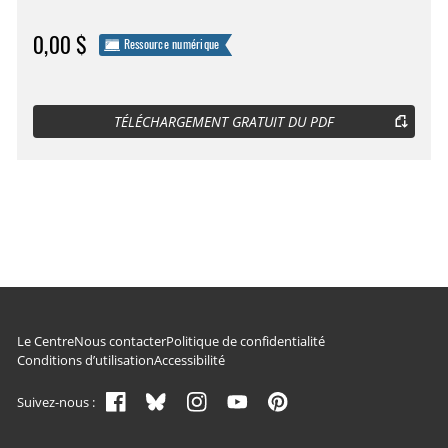
0,00 $
Ressource numérique
TÉLÉCHARGEMENT GRATUIT DU PDF
Navigation du pied de page
Le Centre
Nous contacter
Politique de confidentialité
Conditions d’utilisation
Accessibilité
Suivez-nous :