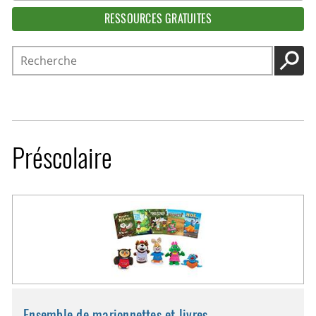
RESSOURCES GRATUITES
Recherche
LANC
Préscolaire
Ensemble de marionnettes et livres