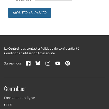
AJOUTER AU PANIER
Navigation du pied de page
Le Centre
Nous contacter
Politique de confidentialité
Conditions d’utilisation
Accessibilité
Suivez-nous :
Contribuer
Site menu
Formation en ligne
CEDE