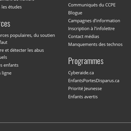
Communiqués du CCPE
 les études
Blogue
Campagnes d’information
rces
Inscription à l’infolettre
rces populaires, du soutien
Contact médias
faut
Manquements des technos
 et détecter les abus
uels
Programmes
es enfants
Cyberaide.ca
 ligne
EnfantsPortesDisparus.ca
Priorité Jeunesse
Enfants avertis