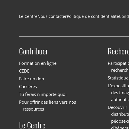
Navigation du pied de page
Le Centre
Nous contacter
Politique de confidentialité
Condi
Contribuer
Recher
Site menu
Formation en ligne
Participati
recherch
CEDE
Statistique
Faire un don
L’expositi
Carrières
des imag
Tu ferais n’importe quoi
authenti
Pour offrir des liens vers nos
Découvrir 
ressources
distribu
pédosexu
Le Centre
d’héberg