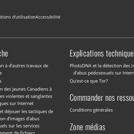
tions d’utilisation
Accessibilité
che
Explications technique
on à d’autres travaux de
PhotoDNA et la détection des 
e
d’abus pédosexuels sur Inter
s
Qu’est-ce que Tor?
on des jeunes Canadiens à
Commander nos resso
es violentes et sanglantes
ques sur Internet
Conditions générales
et déjouer les tactiques de
tion d’images d’abus
Zone médias
els sur les services
ement de fichiers