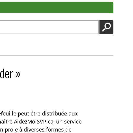
LANCER
ider »
feuille peut être distribuée aux
naître AidezMoiSVP.ca, un service
en proie à diverses formes de