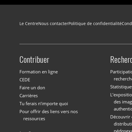
Navigation du pied de page
Le Centre
Nous contacter
Politique de confidentialité
Condi
Contribuer
Recher
Site menu
Formation en ligne
Participati
recherch
CEDE
Statistique
Faire un don
L’expositi
Carrières
des imag
Tu ferais n’importe quoi
authenti
Pour offrir des liens vers nos
Découvrir 
ressources
distribu
pédosexu