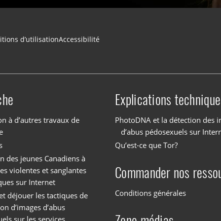
tions d’utilisation
Accessibilité
che
Explications technique
on à d’autres travaux de
PhotoDNA et la détection des 
e
d’abus pédosexuels sur Inter
s
Qu’est-ce que Tor?
on des jeunes Canadiens à
Commander nos resso
es violentes et sanglantes
ques sur Internet
Conditions générales
et déjouer les tactiques de
tion d’images d’abus
Zone médias
els sur les services