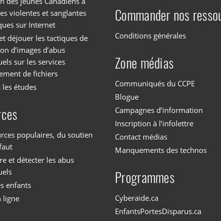
on des jeunes Canadiens à
Commander nos resso
es violentes et sanglantes
ques sur Internet
Conditions générales
et déjouer les tactiques de
tion d’images d’abus
Zone médias
els sur les services
ement de fichiers
Communiqués du CCPE
 les études
Blogue
Campagnes d’information
rces
Inscription à l’infolettre
rces populaires, du soutien
Contact médias
faut
Manquements des technos
 et détecter les abus
uels
Programmes
es enfants
Cyberaide.ca
 ligne
EnfantsPortesDisparus.ca