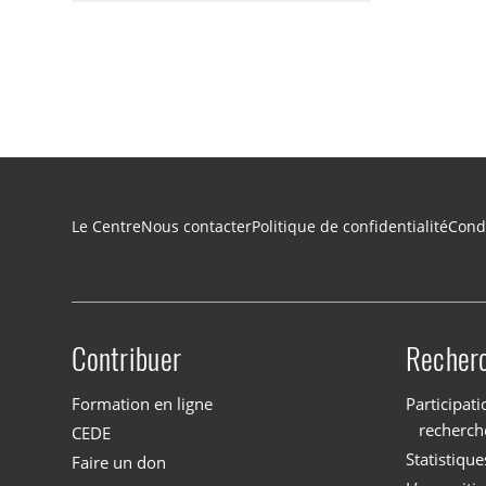
Navigation du pied de page
Le Centre
Nous contacter
Politique de confidentialité
Condi
Contribuer
Recher
Site menu
Formation en ligne
Participati
recherch
CEDE
Statistique
Faire un don