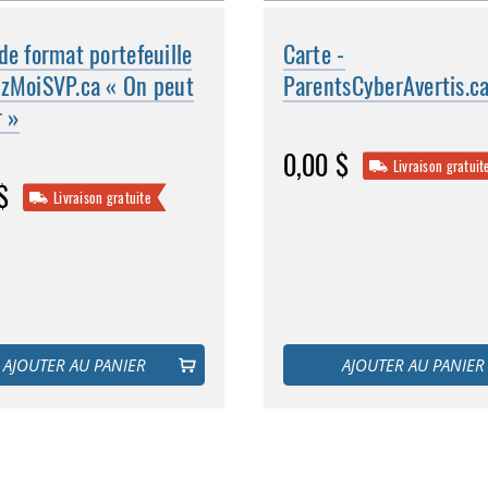
de format portefeuille
Carte -
ezMoiSVP.ca « On peut
ParentsCyberAvertis.c
r »
0,00 $
Livraison gratuit
$
Livraison gratuite
AJOUTER AU PANIER
AJOUTER AU PANIER