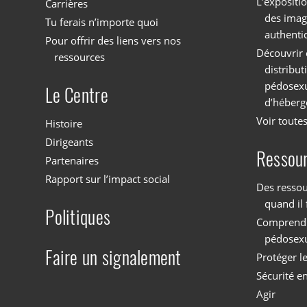
L’expositi
Carrières
des imag
Tu ferais n’importe quoi
authenti
Pour offrir des liens vers nos
Découvrir 
ressources
distribu
pédosexu
Le Centre
d’héberg
Voir toutes
Histoire
Dirigeants
Ressou
Partenaires
Rapport sur l’impact social
Des ressou
quand il 
Politiques
Comprendre
pédosex
Faire un signalement
Protéger l
Sécurité en
Agir