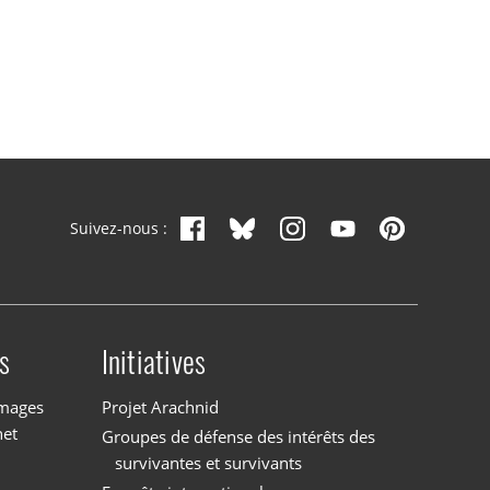
Suivez-nous :
s
Initiatives
images
Projet Arachnid
net
Groupes de défense des intérêts des
survivantes et survivants