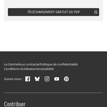
TÉLÉCHARGEMENT GRATUIT DU PDF
Navigation du pied de page
Le Centre
Nous contacter
Politique de confidentialité
Conditions d’utilisation
Accessibilité
Suivez-nous :
Contribuer
Site menu