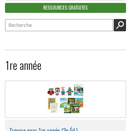
RESSOURCES GRATUITES
Recherche
LANC
1re année
Trousse pour 1re année (3e Éd.)