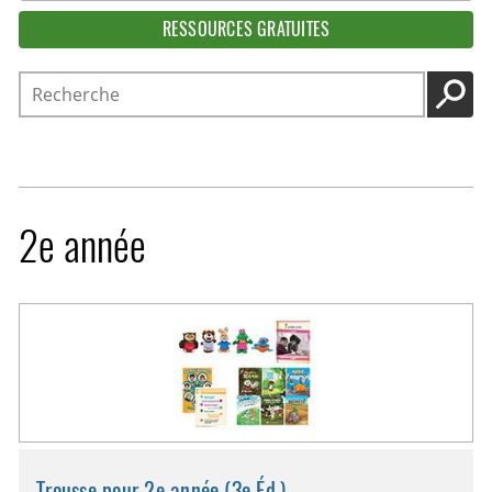
RESSOURCES GRATUITES
Recherche
LANC
2e année
Trousse pour 2e année (3e Éd.)