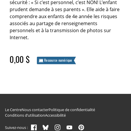
sécurité : « Si c’est personnel, c’est NON! L’enfant
prudent demande à ses parents ». Elle aide à faire
comprendre aux enfants de 4e année les risques
associés au partage de renseignements
personnels et à la transmission de photos sur
Internet.
0,00 $
Ressource numérique
Navigation du pied de page
Le Centre
Nous contacter
Politique de confidentialité
Conditions d’utilisation
Accessibilité
Suivez-nous :