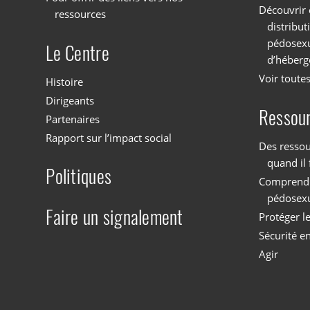
Découvrir 
ressources
distribu
pédosexu
Le Centre
d’héberg
Voir toutes
Histoire
Dirigeants
Ressou
Partenaires
Rapport sur l’impact social
Des ressou
quand il 
Politiques
Comprendre
pédosex
Faire un signalement
Protéger l
Sécurité en
Agir