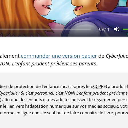
r
e
-09:11
C
o
u
galement
commander une version papier
de
CyberJulie 
p
 NON! L’enfant prudent prévient ses parents
.
e
r
en de protection de l’enfance inc. (ci-après le «
CCPE
») a produit 
l
CyberJulie : Si c’est personnel, c’est NON! L’enfant prudent prévient 
e
e ») afin que des enfants et des adultes puissent le regarder en per
s
 le lien vers l’adaptation numérique sur vos médias sociaux, vot
eforme en ligne dans le seul but de faire connaître le livre, pourvu
o
n