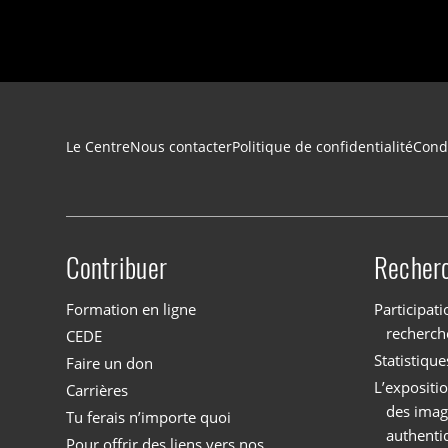
Navigation du pied de page
Le Centre
Nous contacter
Politique de confidentialité
Condi
Contribuer
Recher
Site menu
Formation en ligne
Participati
recherch
CEDE
Statistique
Faire un don
L’expositi
Carrières
des imag
Tu ferais n’importe quoi
authenti
Pour offrir des liens vers nos