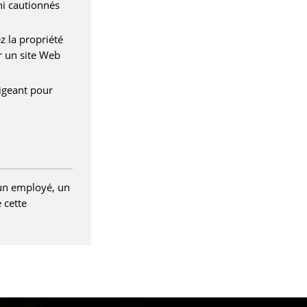
r
 ni cautionnés
a
z la propriété
n
r un site Web
ligeant pour
 un employé, un
 cette