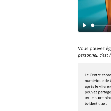
L
i
r
Vous pouvez é
e
personnel, c’est
Le Centre canadi
numérique de
après le « livr
pouvez partager
toute autre plat
évident que :