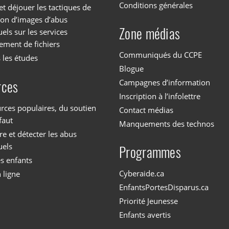
Conditions générales
et déjouer les tactiques de
tion d’images d’abus
Zone médias
els sur les services
ement de fichiers
Communiqués du CCPE
 les études
Blogue
Campagnes d’information
rces
Inscription à l’infolettre
rces populaires, du soutien
Contact médias
faut
Manquements des technos
 et détecter les abus
uels
Programmes
es enfants
Cyberaide.ca
 ligne
EnfantsPortesDisparus.ca
Priorité Jeunesse
Enfants avertis