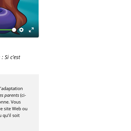
R
M
é
o
g
d
: Si c’est
l
e
a
p
g
l
l’adaptation
e
e
ses parents
(ci-
s
i
sonne. Vous
n
re site Web ou
 qu’il soit
é
c