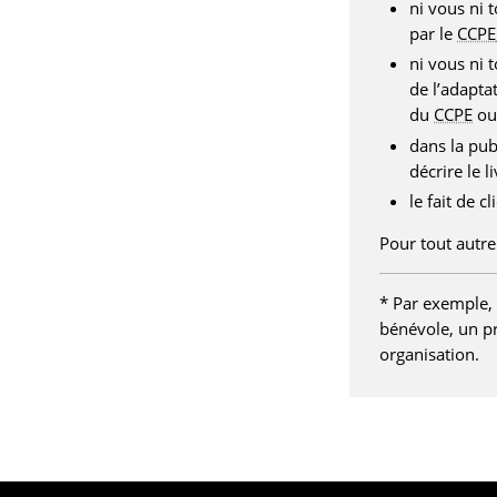
ni vous ni t
par le
CCPE
ni vous ni 
de l’adapta
du
CCPE
ou 
dans la pub
décrire le l
le fait de c
Pour tout autre
* Par exemple, 
bénévole, un pr
organisation.