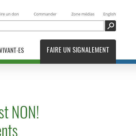
ire un don
Commander
Zone médias
English
RECHERCHE
FAIRE UN SIGNALEMENT
VIVANT·ES
est NON!
ents