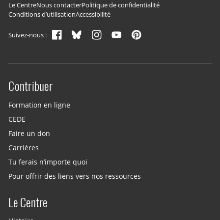
Navigation du pied de page
Le Centre
Nous contacter
Politique de confidentialité
Conditions d’utilisation
Accessibilité
Suivez-nous :
Contribuer
Site menu
Formation en ligne
CEDE
Faire un don
Carrières
Tu ferais n’importe quoi
Pour offrir des liens vers nos ressources
Le Centre