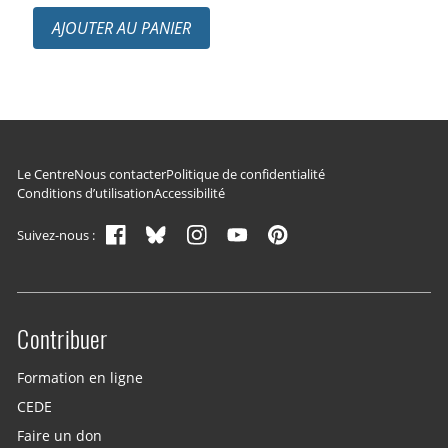
AJOUTER AU PANIER
Navigation du pied de page
Le Centre
Nous contacter
Politique de confidentialité
Conditions d’utilisation
Accessibilité
Suivez-nous :
Contribuer
Site menu
Formation en ligne
CEDE
Faire un don