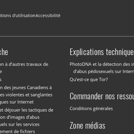
tions d’utilisation
Accessibilité
che
Explications technique
on à d’autres travaux de
PhotoDNA et la détection des 
e
d’abus pédosexuels sur Inter
s
Qu’est-ce que Tor?
on des jeunes Canadiens à
Commander nos resso
es violentes et sanglantes
ques sur Internet
Conditions générales
et déjouer les tactiques de
tion d’images d’abus
Zone médias
els sur les services
ement de fichiers