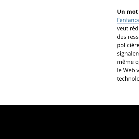
Un mot 
l’enfanc
veut réd
des ress
policièr
signalem
même 
le Web v
technolo