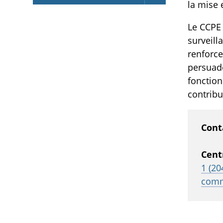
la mise 
Le CCPE
surveill
renforce
persuad
fonction
contrib
Cont
Cent
1 (20
comm