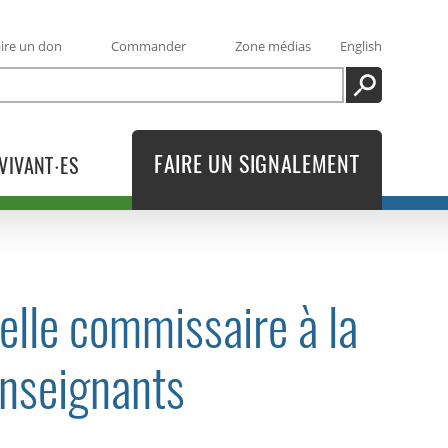
ire un don
Commander
Zone médias
English
RECHERCHE
FAIRE UN SIGNALEMENT
VIVANT·ES
velle commissaire à la
enseignants