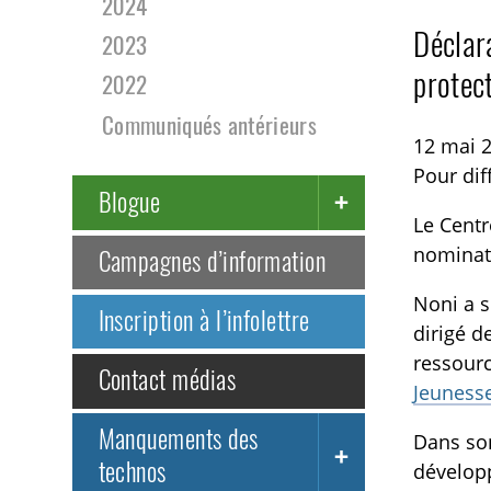
2024
Déclar
2023
protect
2022
Communiqués antérieurs
12 mai 
Pour di
Blogue
Le Centr
nominat
Campagnes d’information
Noni a s
Inscription à l’infolettre
dirigé d
ressour
Contact médias
Jeuness
Manquements des
Dans son
technos
dévelop