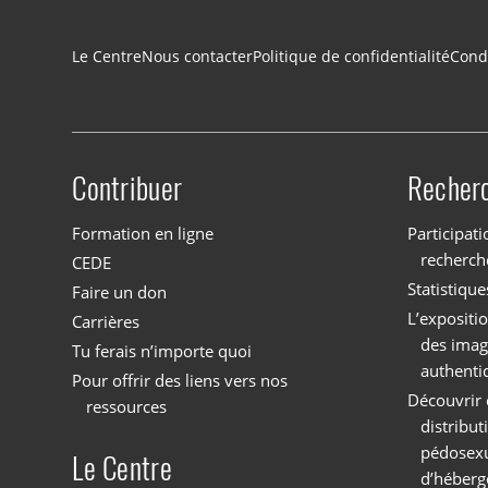
Navigation du pied de page
Le Centre
Nous contacter
Politique de confidentialité
Condi
Contribuer
Recher
Site menu
Formation en ligne
Participati
recherch
CEDE
Statistique
Faire un don
L’expositi
Carrières
des imag
Tu ferais n’importe quoi
authenti
Pour offrir des liens vers nos
Découvrir 
ressources
distribu
pédosexu
Le Centre
d’héberg