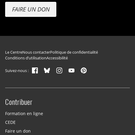
FAIRE UN DON
Navigation du pied de page
Le Centre
Nous contacter
Politique de confidentialité
Conditions d’utilisation
Accessibilité
Suivez-nous :
Contribuer
Site menu
Formation en ligne
CEDE
Faire un don