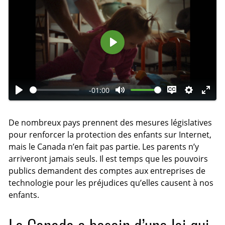
L
i
r
-01:00
e
L
C
E
R
M
i
o
n
é
o
De nombreux pays prennent des mesures législatives
r
u
l
g
d
pour renforcer la protection des enfants sur Internet,
e
p
e
l
e
mais le Canada n’en fait pas partie. Les parents n’y
e
v
a
p
arriveront jamais seuls. Il est temps que les pouvoirs
r
e
g
l
publics demandent des comptes aux entreprises de
l
r
e
e
technologie pour les préjudices qu’elles causent à nos
e
l
s
i
enfants.
s
e
n
o
s
é