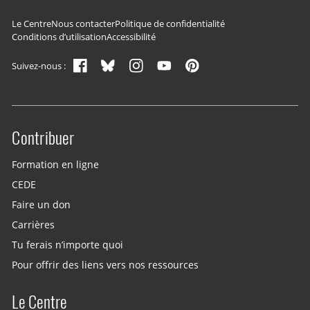
Navigation du pied de page
Le Centre
Nous contacter
Politique de confidentialité
Conditions d’utilisation
Accessibilité
Suivez-nous :
Contribuer
Site menu
Formation en ligne
CEDE
Faire un don
Carrières
Tu ferais n’importe quoi
Pour offrir des liens vers nos ressources
Le Centre