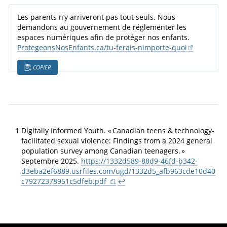
Les parents n’y arriveront pas tout seuls. Nous
demandons au gouvernement de réglementer les
espaces numériques afin de protéger nos enfants.
ProtegeonsNosEnfants.ca/tu-ferais-nimporte-quoi
COPIER
1
Digitally Informed Youth
. «
Canadian teens & technology-
facilitated sexual violence: Findings from a 2024 general
population survey among Canadian teenagers.
»
Septembre 2025.
https://1332d589-88d9-46fd-b342-
d3eba2ef6889.usrfiles.com/ugd/1332d5_afb963cde10d40
c79272378951c5dfeb.pdf
↩