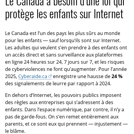
Le Canada a besoin d’une loi qui
n
s
c
protège les enfants sur Internet
o
r
u
a
s
n
Le Canada est l’un des pays les plus sûrs au monde
-
pour les enfants — sauf lorsqu’ils sont sur Internet.
t
Les adultes qui veulent s’en prendre à des enfants ont
i
un accès direct et sans surveillance aux plateformes
t
en ligne 24 heures sur 24, 7 jours sur 7, et les risques
r
de cyberviolences ne font qu’augmenter. Pour l’année
e
2025,
Cyberaide.ca
enregistre une hausse de
24 %
s
des signalements de leurre par rapport à 2024.
En dehors d’Internet, les pouvoirs publics imposent
des règles aux entreprises qui s’adressent à des
enfants. Dans l’espace numérique, par contre, il n’y a
pas de garde-fous. On s’en remet entièrement aux
parents, et ce sont eux qui prennent — injustement —
le blâme.