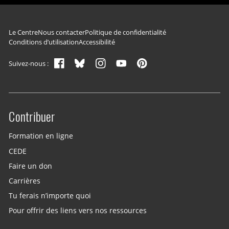
Navigation du pied de page
Le Centre
Nous contacter
Politique de confidentialité
Conditions d’utilisation
Accessibilité
Suivez-nous :
Contribuer
Site menu
Formation en ligne
CEDE
Faire un don
Carrières
Tu ferais n’importe quoi
Pour offrir des liens vers nos ressources