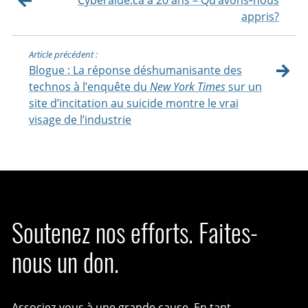
Cyberaide.ca a 20 ans – Qu’avons‑nous
appris?
Article précédent :
Blogue : La réponse déshumanisante des
technos à l’enquête du
New York Times
sur un
site d’incitation au suicide montre le vrai
visage de l’industrie
Soutenez nos efforts. Faites-
nous un don.
Associez-vous à une grande cause. En tant