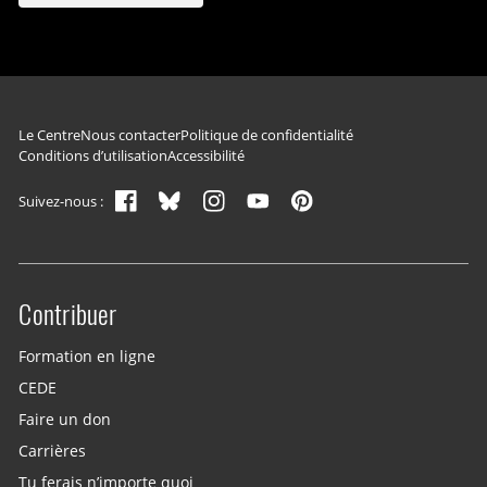
Navigation du pied de page
Le Centre
Nous contacter
Politique de confidentialité
Conditions d’utilisation
Accessibilité
Suivez-nous :
Contribuer
Site menu
Formation en ligne
CEDE
Faire un don
Carrières
Tu ferais n’importe quoi